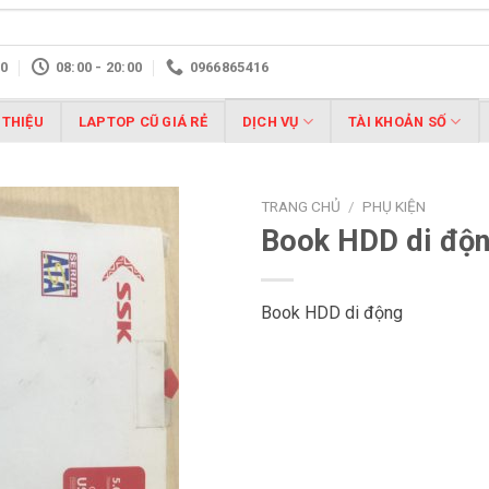
10
08:00 - 20:00
0966865416
 THIỆU
LAPTOP CŨ GIÁ RẺ
DỊCH VỤ
TÀI KHOẢN SỐ
TRANG CHỦ
/
PHỤ KIỆN
Book HDD di độ
Book HDD di động