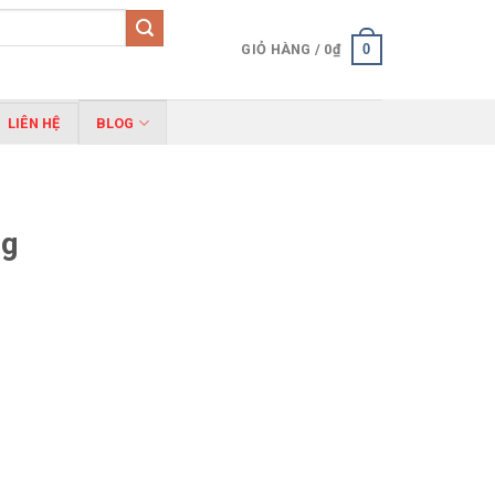
0
GIỎ HÀNG /
0
₫
LIÊN HỆ
BLOG
ng