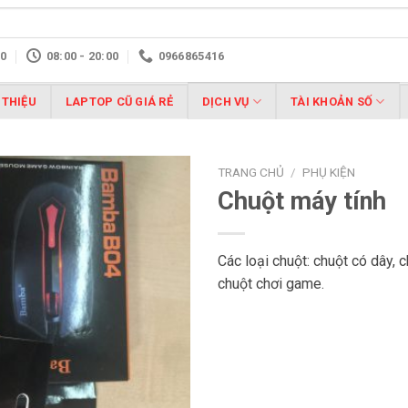
10
08:00 - 20:00
0966865416
 THIỆU
LAPTOP CŨ GIÁ RẺ
DỊCH VỤ
TÀI KHOẢN SỐ
TRANG CHỦ
/
PHỤ KIỆN
Chuột máy tính
Các loại chuột: chuột có dây, 
chuột chơi game.