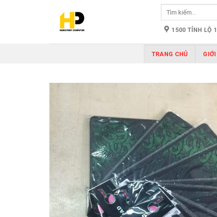
Skip
Tìm
to
kiếm:
content
1500 TỈNH LỘ 
TRANG CHỦ
GIỚI