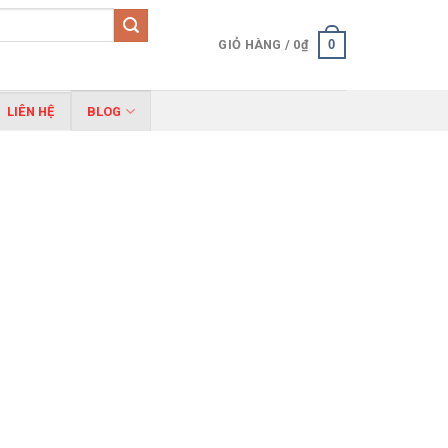
0
GIỎ HÀNG /
0
₫
LIÊN HỆ
BLOG