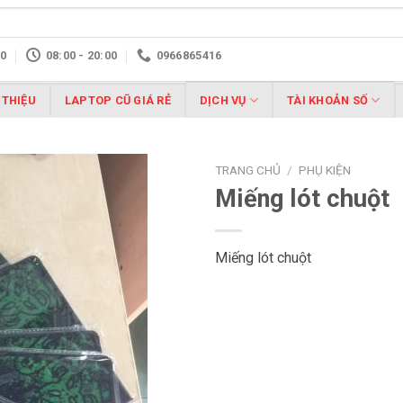
10
08:00 - 20:00
0966865416
 THIỆU
LAPTOP CŨ GIÁ RẺ
DỊCH VỤ
TÀI KHOẢN SỐ
TRANG CHỦ
/
PHỤ KIỆN
Miếng lót chuột
Miếng lót chuột