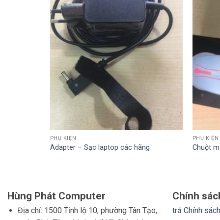
PHỤ KIỆN
PHỤ KIỆN
Adapter – Sạc laptop các hãng
Chuột má
Hùng Phát Computer
Chính sác
Địa chỉ: 1500 Tỉnh lộ 10, phường Tân Tạo,
trả
Chính sách