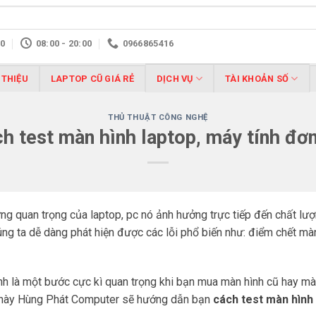
10
08:00 - 20:00
0966865416
 THIỆU
LAPTOP CŨ GIÁ RẺ
DỊCH VỤ
TÀI KHOẢN SỐ
THỦ THUẬT CÔNG NGHỆ
ch test màn hình laptop, máy tính đơn
g quan trọng của laptop, pc nó ảnh hưởng trực tiếp đến chất lượn
úng ta dễ dàng phát hiện được các lỗi phổ biến như: điểm chết màn
ính là một bước cực kì quan trọng khi bạn mua màn hình cũ hay màn
ết này Hùng Phát Computer sẽ hướng dẫn bạn
cách test màn hình 