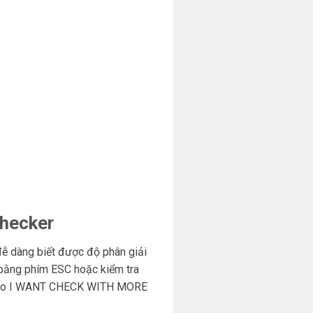
checker
đễ dàng biết được độ phân giải
a bằng phím ESC hoặc kiểm tra
 vào I WANT CHECK WITH MORE