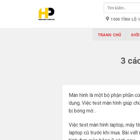
Skip
Tìm
to
kiếm:
content
1500 TỈNH LỘ 
TRANG CHỦ
GIỚI
3 cá
Màn hình là một bộ phận phần cứn
dụng. Việc test màn hình giúp ch
bị bóng mờ…
Việc test màn hình laptop, máy t
laptop cũ trước khi mua. Bài vi