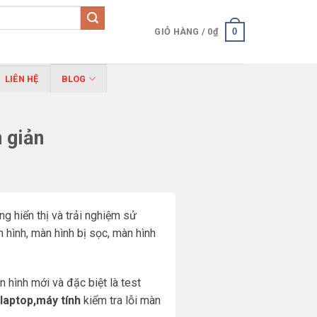
0
GIỎ HÀNG /
0
₫
LIÊN HỆ
BLOG
 giản
g hiển thị và trải nghiệm sử
 hình, màn hình bị sọc, màn hình
 hình mới và đặc biệt là test
laptop,máy tính
kiểm tra lỗi màn