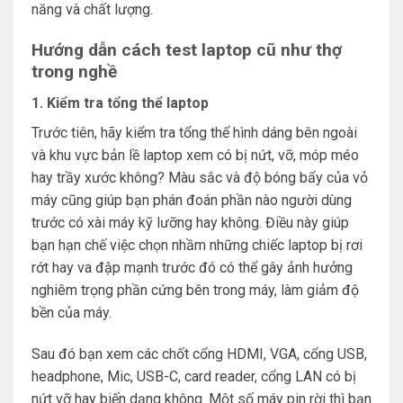
năng và chất lượng.
Hướng dẫn cách test laptop cũ như thợ
trong nghề
1. Kiểm tra tổng thể laptop
Trước tiên, hãy kiểm tra tổng thể hình dáng bên ngoài
và khu vực bản lề laptop xem có bị nứt, vỡ, móp méo
hay trầy xước không? Màu sắc và độ bóng bẩy của vỏ
máy cũng giúp bạn phán đoán phần nào người dùng
trước có xài máy kỹ lưỡng hay không. Điều này giúp
bạn hạn chế việc chọn nhầm những chiếc laptop bị rơi
rớt hay va đập mạnh trước đó có thể gây ảnh hưởng
nghiêm trọng phần cứng bên trong máy, làm giảm độ
bền của máy.
Sau đó bạn xem các chốt cổng HDMI, VGA, cổng USB,
headphone, Mic, USB-C, card reader, cổng LAN có bị
nứt vỡ hay biến dạng không. Một số máy pin rời thì bạn