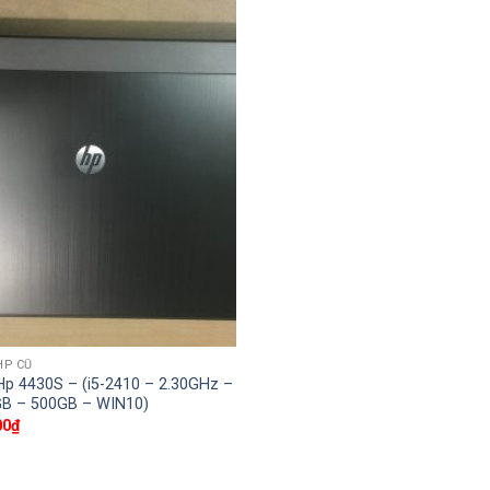
HP CŨ
Hp 4430S – (i5-2410 – 2.30GHz –
GB – 500GB – WIN10)
00
₫