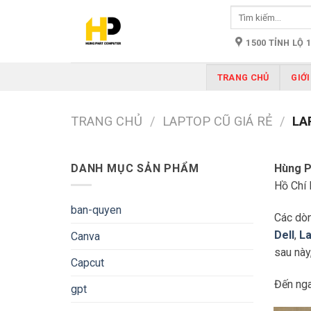
Skip
Tìm
to
kiếm:
content
1500 TỈNH LỘ 
TRANG CHỦ
GIỚI
TRANG CHỦ
/
LAPTOP CŨ GIÁ RẺ
/
LA
DANH MỤC SẢN PHẨM
Hùng P
Hồ Chí 
ban-quyen
Các dòn
Dell
,
La
Canva
sau này
Capcut
Đến ng
gpt