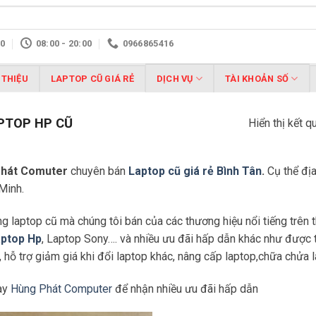
10
08:00 - 20:00
0966865416
 THIỆU
LAPTOP CŨ GIÁ RẺ
DỊCH VỤ
TÀI KHOẢN SỐ
PTOP HP CŨ
Hiển thị kết q
hát Comuter
chuyên bán
Laptop cũ giá rẻ Bình Tân
.
Cụ thể địa
Minh.
g laptop cũ mà chúng tôi bán của các thương hiệu nổi tiếng trên 
ptop Hp
, Laptop Sony…. và nhiều ưu đãi hấp dẫn khác như được t
, hỗ trợ giảm giá khi đổi laptop khác, nâng cấp laptop,chữa chửa 
ay
Hùng Phát Computer
để nhận nhiều ưu đãi hấp dẫn