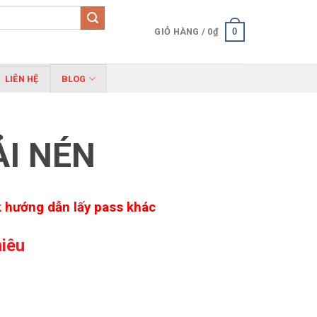
0
GIỎ HÀNG /
0
₫
LIÊN HỆ
BLOG
ẢI NÉN
ink hướng dẫn lấy pass khác
hiêu