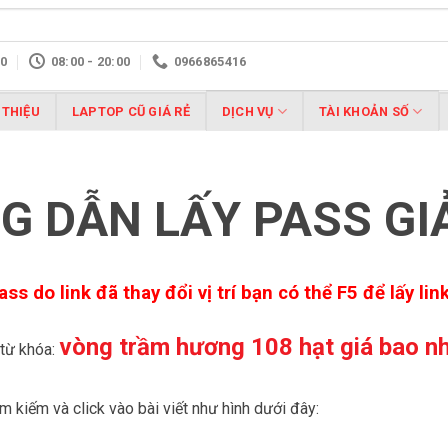
10
08:00 - 20:00
0966865416
 THIỆU
LAPTOP CŨ GIÁ RẺ
DỊCH VỤ
TÀI KHOẢN SỐ
 DẪN LẤY PASS GI
ass do link đã thay đổi vị trí bạn có thể F5 để lấy l
vòng trầm hương 108 hạt giá bao n
từ khóa:
m kiếm và click vào bài viết như hình dưới đây: