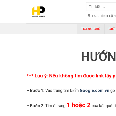
Skip
Tìm
to
kiếm:
content
1500 TỈNH LỘ 
TRANG CHỦ
GIỚI
HƯỚNG
*** Lưu ý: Nếu không tìm được link lấy p
– Bước 1:
Vào trang tìm kiếm
Google.com.vn
gõ 
1 hoặc 2
– Bước 2:
Tìm ở trang
của kết quả tì