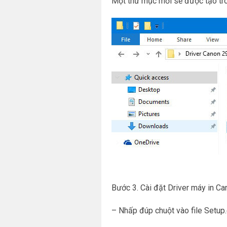
Một thư mục mới sẽ được tạo tron
Bước 3. Cài đặt Driver máy in C
– Nhấp đúp chuột vào file Setup.