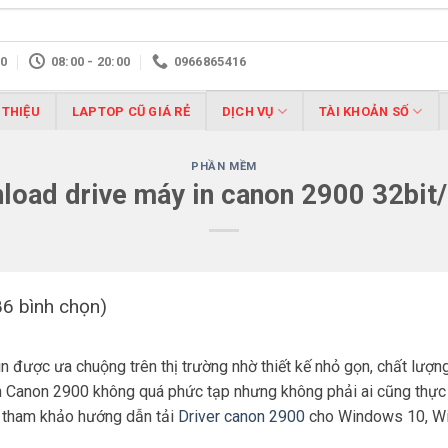
10
08:00 - 20:00
0966865416
 THIỆU
LAPTOP CŨ GIÁ RẺ
DỊCH VỤ
TÀI KHOẢN SỐ
PHẦN MỀM
load drive máy in canon 2900 32bit/
86 bình chọn)
 được ưa chuộng trên thị trường nhờ thiết kế nhỏ gọn, chất lượng 
in Canon 2900 không quá phức tạp nhưng không phải ai cũng thực 
y tham khảo hướng dẫn tải
Driver canon 2900
cho Windows 10, Win