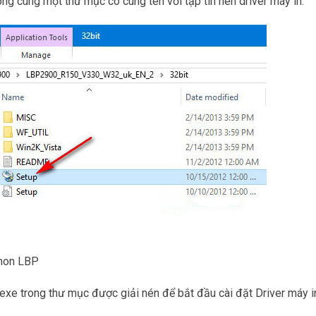
g cùng một thư mục có cùng tên với tập tin nén driver máy in:
anon LBP
exe trong thư mục được giải nén để bắt đầu cài đặt Driver máy i