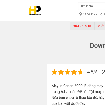
Skip
Tìm
to
kiếm:
content
1500 TỈNH LỘ 
TRANG CHỦ
GIỚI
Down
4.8/5 - (
Máy in Canon 2900 là dòng máy in
trang A4 / phút. Để cài đặt máy 
Nếu bạn chưa rõ thao tác đó, hã
qua bài viết dưới đây.