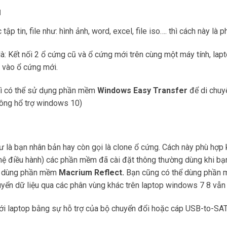
u
ập tin, file như: hình ảnh, word, excel, file iso…. thì cách này là
à: Kết nối 2 ổ cứng cũ và ổ cứng mới trên cùng một máy tính, lapt
 vào ổ cứng mới.
ì có thể sử dụng phần mềm
Windows Easy Transfer
để di chuy
ông hổ trợ windows 10)
 là bạn nhân bản hay còn gọi là clone ổ cứng. Cách này phù hợp 
hệ điều hành) các phần mềm đã cài đặt thông thường dùng khi bạ
ải dùng phần mềm
Macrium Reflect.
Bạn cũng có thể dùng phần m
yển dữ liệu qua các phân vùng khác trên laptop windows 7 8 vẫ
ới laptop bằng sự hỗ trợ của bộ chuyển đổi hoặc cáp USB-to-SA