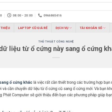
10
08:00 - 20:00
0966865416
 THIỆU
LAPTOP CŨ GIÁ RẺ
DỊCH VỤ
TÀI KHOẢN SỐ
THỦ THUẬT CÔNG NGHỆ
dữ liệu từ ổ cứng này sang ổ cứng kh
 sang ổ cứng khác
là việc rất cần thiết trong các trường hợp bạ
 và cần chuyển dữ liệu từ ổ cứng cũ sang ổ cứng mới. Và bạn kh
ùng Phát Computer sẽ giới thiệu đến bạn các phương pháp giúp bạn