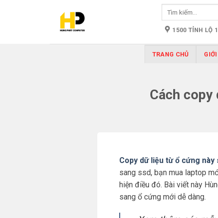
Skip
Tìm
to
kiếm:
content
1500 TỈNH LỘ 
TRANG CHỦ
GIỚI
Cách copy 
Copy dữ liệu từ ổ cứng này
sang ssd, bạn mua laptop mới
hiện điều đó. Bài viết này H
sang ổ cứng mới dễ dàng.