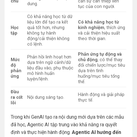
chủ
cần sự can thiệp liên
dung.
tục của con người.
Có khả năng học từ dữ
liệu lớn để tạo ra kết
Có khả năng học từ
Học
quả tốt hơn, nhưng
kinh nghiệm
, thích ứng
tập
không tự hành
và cải thiện hiệu suất
động/cải thiện không
theo thời gian.
có lệnh.
Phản ứng tự động và
Phản hồi linh hoạt hơn
Mức
chủ động
, có thể thay
dựa trên ngữ cảnh/dữ
độ
đổi chiến lược/mục tiêu
liệu đầu vào, phụ thuộc
phản
dựa trên tình
mô hình huấn
ứng
huống/mục tiêu tổng
luyện/lệnh.
thể.
Đầu
Hành động và giải pháp
ra cốt
Nội dung sáng tạo.
thực tế.
lõi
Trong khi GenAI tạo ra nội dung mới dựa trên các mẫu
đã học, Agentic AI tập trung vào khả năng ra quyết
định và thực hiện hành động.
Agentic AI hướng đến