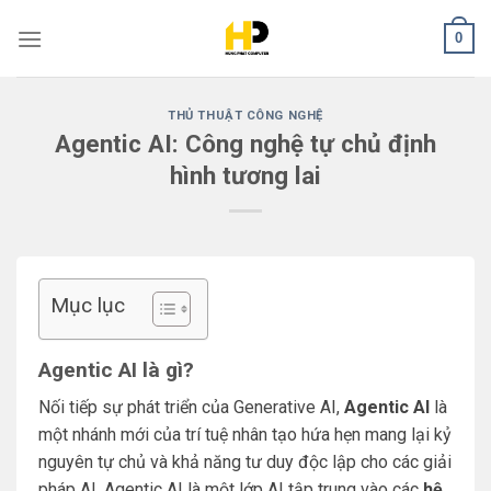
Skip
0
to
content
THỦ THUẬT CÔNG NGHỆ
Agentic AI: Công nghệ tự chủ định
hình tương lai
Mục lục
Agentic AI là gì?
Nối tiếp sự phát triển của Generative AI,
Agentic AI
là
một nhánh mới của trí tuệ nhân tạo hứa hẹn mang lại kỷ
nguyên tự chủ và khả năng tư duy độc lập cho các giải
pháp AI. Agentic AI là một lớp AI tập trung vào các
hệ